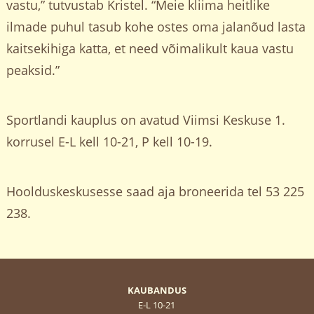
vastu,” tutvustab Kristel. “Meie kliima heitlike
ilmade puhul tasub kohe ostes oma jalanõud lasta
kaitsekihiga katta, et need võimalikult kaua vastu
peaksid.”
Sportlandi kauplus on avatud Viimsi Keskuse 1.
korrusel E-L kell 10-21, P kell 10-19.
Hoolduskeskusesse saad aja broneerida tel 53 225
238.
KAUBANDUS
E-L 10-21