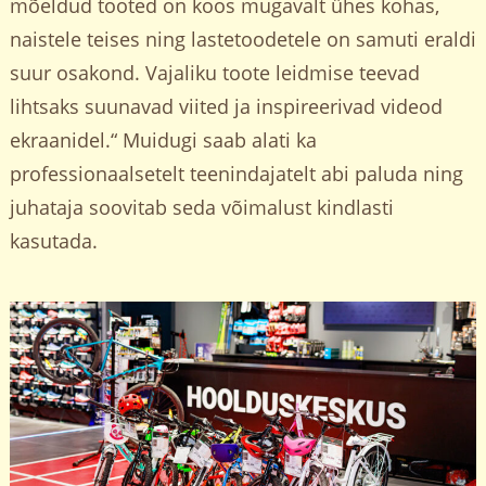
mõeldud tooted on koos mugavalt ühes kohas,
naistele teises ning lastetoodetele on samuti eraldi
suur osakond. Vajaliku toote leidmise teevad
lihtsaks suunavad viited ja inspireerivad videod
ekraanidel.“ Muidugi saab alati ka
professionaalsetelt teenindajatelt abi paluda ning
juhataja soovitab seda võimalust kindlasti
kasutada.