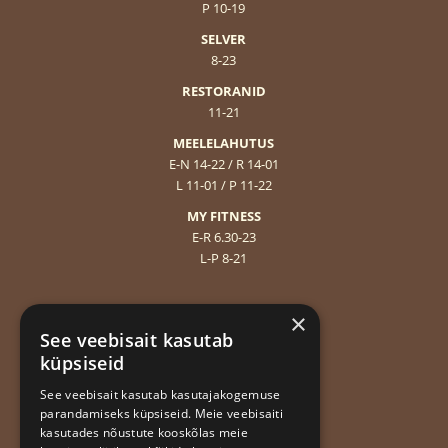
P 10-19
SELVER
8-23
RESTORANID
11-21
MEELELAHUTUS
E-N 14-22 / R 14-01
L 11-01 / P 11-22
MY FITNESS
E-R 6.30-23
L-P 8-21
Sisekorraeeskirjad
×
Andmekaitsetingimused
See veebisait kasutab
Privaatsuspoliitika
küpsiseid
Hea äritava
See veebisait kasutab kasutajakogemuse
parandamiseks küpsiseid. Meie veebisaiti
kasutades nõustute kooskõlas meie
Liitu uudiskirjaga!