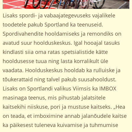
Lisaks spordi- ja vabaajategevuseks vajalikele
toodetele pakub Sportland ka teenuseid.
Spordivahendite hooldamiseks ja remondiks on
avatud suur hoolduskeskus. Igal hooajal tasuks
kindlasti siia oma ratas spetsialistide kätte
hooldusesse tuua ning lasta korralikult üle
vaadata. Hoolduskeskus hooldab ka rulluiske ja
tõukerattaid ning talvel pakub suusahooldust.
Lisaks on Sportlandi valikus Viimsis ka IMBOX
masinaga teenus, mis pihustab jalatsitele
kaitsekihi niiskuse, pori ja mustuse kaitseks. „Hea
on teada, et imboximine annab jalanõudele kaitse
ka päikesest tuleneva kuivamise ja tuhmumise