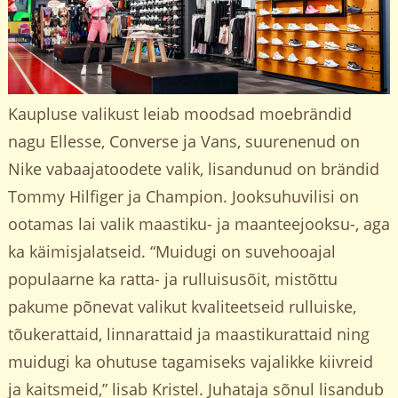
Kaupluse valikust leiab moodsad moebrändid
nagu Ellesse, Converse ja Vans, suurenenud on
Nike vabaajatoodete valik, lisandunud on brändid
Tommy Hilfiger ja Champion. Jooksuhuvilisi on
ootamas lai valik maastiku- ja maanteejooksu-, aga
ka käimisjalatseid. “Muidugi on suvehooajal
populaarne ka ratta- ja rulluisusõit, mistõttu
pakume põnevat valikut kvaliteetseid rulluiske,
tõukerattaid, linnarattaid ja maastikurattaid ning
muidugi ka ohutuse tagamiseks vajalikke kiivreid
ja kaitsmeid,” lisab Kristel. Juhataja sõnul lisandub