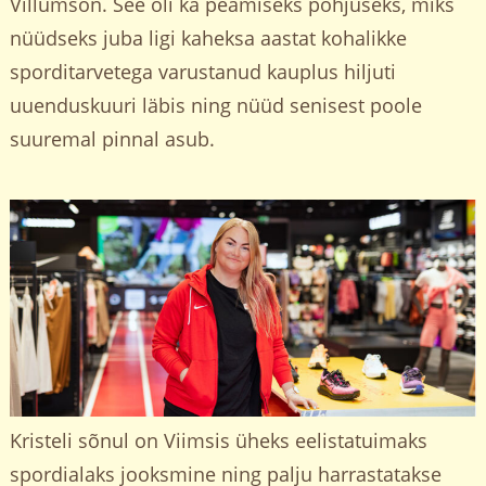
Villumson. See oli ka peamiseks põhjuseks, miks
nüüdseks juba ligi kaheksa aastat kohalikke
sporditarvetega varustanud kauplus hiljuti
uuenduskuuri läbis ning nüüd senisest poole
suuremal pinnal asub.
Kristeli sõnul on Viimsis üheks eelistatuimaks
spordialaks jooksmine ning palju harrastatakse