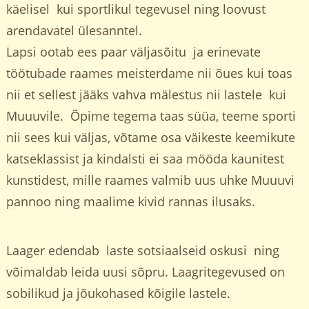
käelisel kui sportlikul tegevusel ning loovust
arendavatel ülesanntel.
Lapsi ootab ees paar väljasõitu ja erinevate
töötubade raames meisterdame nii õues kui toas
nii et sellest jääks vahva mälestus nii lastele kui
Muuuvile. Õpime tegema taas süüa, teeme sporti
nii sees kui väljas, võtame osa väikeste keemikute
katseklassist ja kindalsti ei saa mööda kaunitest
kunstidest, mille raames valmib uus uhke Muuuvi
pannoo ning maalime kivid rannas ilusaks.
Laager edendab laste sotsiaalseid oskusi ning
võimaldab leida uusi sõpru. Laagritegevused on
sobilikud ja jõukohased kõigile lastele.