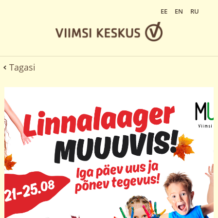
EE
EN
RU
Tagasi