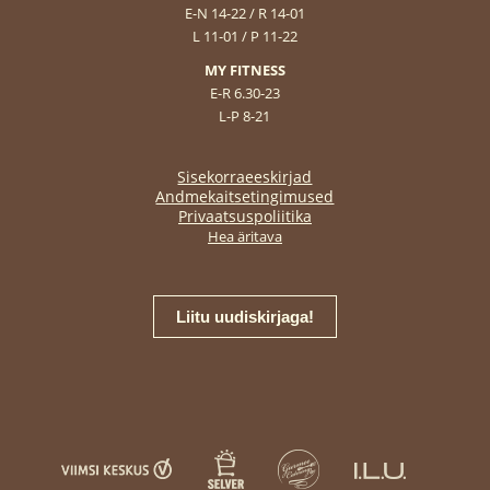
E-N 14-22 / R 14-01
L 11-01 / P 11-22
MY FITNESS
E-R 6.30-23
L-P 8-21
Sisekorraeeskirjad
Andmekaitsetingimused
Privaatsuspoliitika
Hea äritava
Liitu uudiskirjaga!