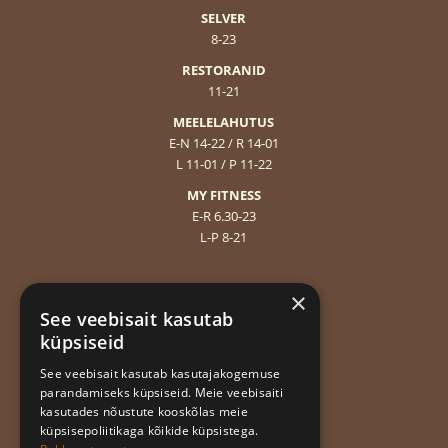
SELVER
8-23
RESTORANID
11-21
MEELELAHUTUS
E-N 14-22 / R 14-01
L 11-01 / P 11-22
MY FITNESS
E-R 6.30-23
L-P 8-21
Sisekorraeeskirjad
×
Andmekaitsetingimused
See veebisait kasutab
Privaatsuspoliitika
küpsiseid
Hea äritava
See veebisait kasutab kasutajakogemuse
parandamiseks küpsiseid. Meie veebisaiti
kasutades nõustute kooskõlas meie
Liitu uudiskirjaga!
küpsisepoliitikaga kõikide küpsistega.