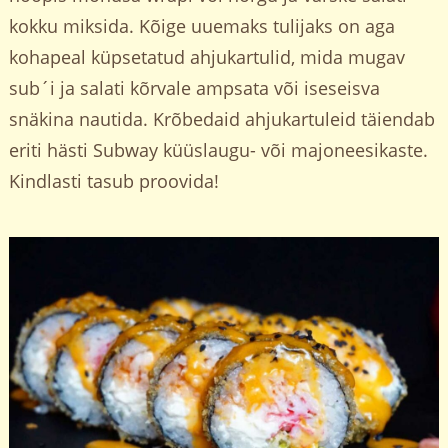
kokku miksida. Kõige uuemaks tulijaks on aga
kohapeal küpsetatud ahjukartulid, mida mugav
sub´i ja salati kõrvale ampsata või iseseisva
snäkina nautida. Krõbedaid ahjukartuleid täiendab
eriti hästi Subway küüslaugu- või majoneesikaste.
Kindlasti tasub proovida!