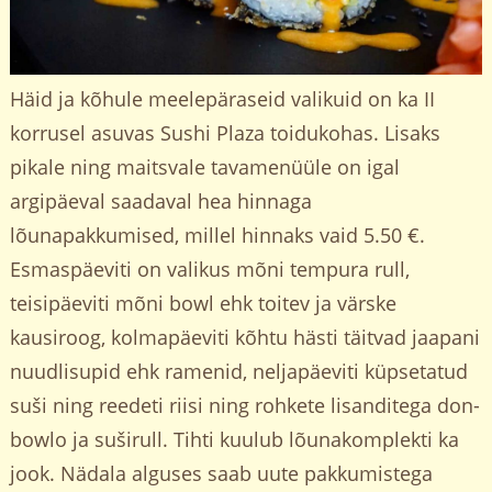
Häid ja kõhule meelepäraseid valikuid on ka II
korrusel asuvas Sushi Plaza toidukohas. Lisaks
pikale ning maitsvale tavamenüüle on igal
argipäeval saadaval hea hinnaga
lõunapakkumised, millel hinnaks vaid 5.50 €.
Esmaspäeviti on valikus mõni tempura rull,
teisipäeviti mõni bowl ehk toitev ja värske
kausiroog, kolmapäeviti kõhtu hästi täitvad jaapani
nuudlisupid ehk ramenid, neljapäeviti küpsetatud
suši ning reedeti riisi ning rohkete lisanditega don-
bowlo ja suširull. Tihti kuulub lõunakomplekti ka
jook. Nädala alguses saab uute pakkumistega