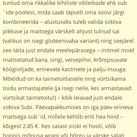
tuntud oma rikkalike kihiliste võileibade ehk sub
´ide poolest, mida saab täpselt oma soovi järgi
kombineerida – alustuseks tuleb valida sobiva
pikkuse ja maitsega värskelt ahjust tulnud sai
(valikus on isegi gluteenivaba variant) ning seejärel
see täita just endale meelepärasega – mitmel moel
maitsetatud kana, singi, veisepihvi, krõmpsuvate
köögiviljade, erinevate kastmete ja palju muuga.
Mõeldud on ka taimetoitlastele ning vürtsikama
toidu armastajatele (ja isegi neile, kes armastavad
vürtsikat taimetoitu!) – kõik leiavad just endale
sobiva Subi. Päevapakkumises on iga päev erineva
maitsega sub´id, millele kehtib eriti hea hind –
kõigest 2.85 €. Kes saiast siiski ei hooli, võib
hoopis mõnusa wrapi või hõrgu ja värske salati