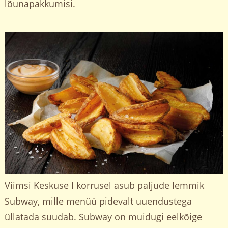
lõunapakkumisi.
Viimsi Keskuse I korrusel asub paljude lemmik
Subway, mille menüü pidevalt uuendustega
üllatada suudab. Subway on muidugi eelkõige