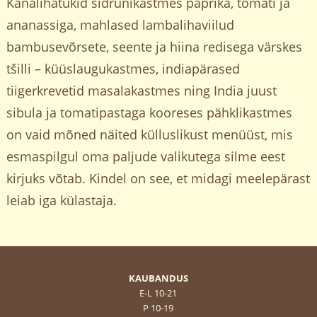
Kanalihatükid sidrunikastmes paprika, tomati ja
ananassiga, mahlased lambalihaviilud
bambusevõrsete, seente ja hiina redisega värskes
tšilli – küüslaugukastmes, indiapärased
tiigerkrevetid masalakastmes ning India juust
sibula ja tomatipastaga kooreses pähklikastmes
on vaid mõned näited külluslikust menüüst, mis
esmaspilgul oma paljude valikutega silme eest
kirjuks võtab. Kindel on see, et midagi meelepärast
leiab iga külastaja.
KAUBANDUS
E-L 10-21
P 10-19