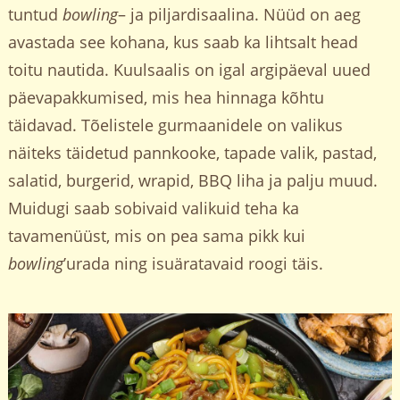
tuntud
bowling
– ja piljardisaalina. Nüüd on aeg
avastada see kohana, kus saab ka lihtsalt head
toitu nautida. Kuulsaalis on igal argipäeval uued
päevapakkumised, mis hea hinnaga kõhtu
täidavad. Tõelistele gurmaanidele on valikus
näiteks täidetud pannkooke, tapade valik, pastad,
salatid, burgerid, wrapid, BBQ liha ja palju muud.
Muidugi saab sobivaid valikuid teha ka
tavamenüüst, mis on pea sama pikk kui
bowling
’urada ning isuäratavaid roogi täis.