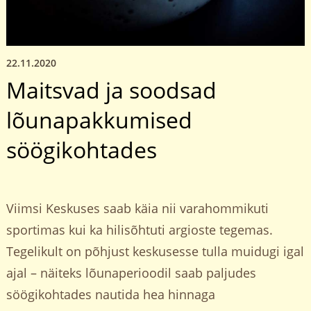
22.11.2020
Maitsvad ja soodsad
lõunapakkumised
söögikohtades
Viimsi Keskuses saab käia nii varahommikuti
sportimas kui ka hilisõhtuti argioste tegemas.
Tegelikult on põhjust keskusesse tulla muidugi igal
ajal – näiteks lõunaperioodil saab paljudes
söögikohtades nautida hea hinnaga