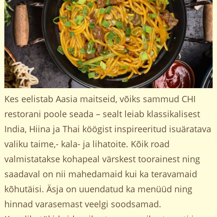
Kes eelistab Aasia maitseid, võiks sammud CHI
restorani poole seada – sealt leiab klassikalisest
India, Hiina ja Thai köögist inspireeritud isuäratava
valiku taime,- kala- ja lihatoite. Kõik road
valmistatakse kohapeal värskest toorainest ning
saadaval on nii mahedamaid kui ka teravamaid
kõhutäisi. Äsja on uuendatud ka menüüd ning
hinnad varasemast veelgi soodsamad.