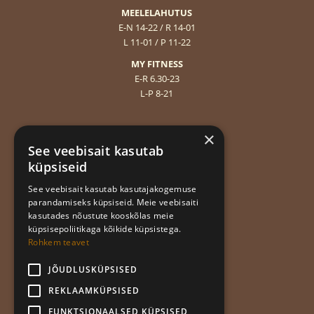
MEELELAHUTUS
E-N 14-22 / R 14-01
L 11-01 / P 11-22
MY FITNESS
E-R 6.30-23
L-P 8-21
Sisekorraeeskirjad
×
Andmekaitsetingimused
See veebisait kasutab
Privaatsuspoliitika
küpsiseid
Hea äritava
See veebisait kasutab kasutajakogemuse
parandamiseks küpsiseid. Meie veebisaiti
kasutades nõustute kooskõlas meie
Liitu uudiskirjaga!
küpsisepoliitikaga kõikide küpsistega.
Rohkem teavet
JÕUDLUSKÜPSISED
REKLAAMKÜPSISED
FUNKTSIONAALSED KÜPSISED