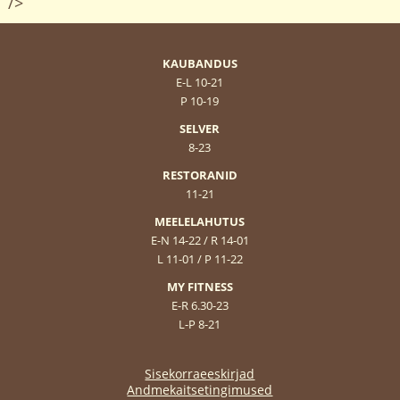
/>
KAUBANDUS
E-L 10-21
P 10-19
SELVER
8-23
RESTORANID
11-21
MEELELAHUTUS
E-N 14-22 / R 14-01
L 11-01 / P 11-22
MY FITNESS
E-R 6.30-23
L-P 8-21
Sisekorraeeskirjad
Andmekaitsetingimused