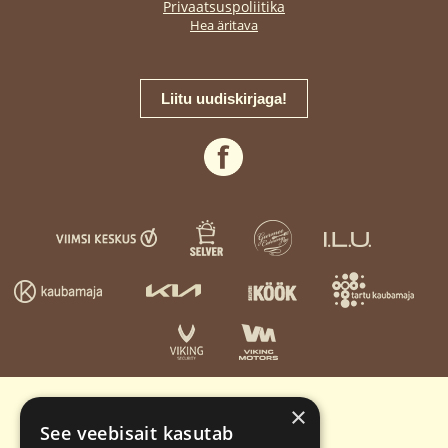
Privaatsuspoliitika
Hea äritava
Liitu uudiskirjaga!
×
See veebisait kasutab