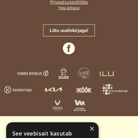
Privaatsuspoliitika
Hea äritava
Liitu uudiskirjaga!
×
See veebisait kasutab