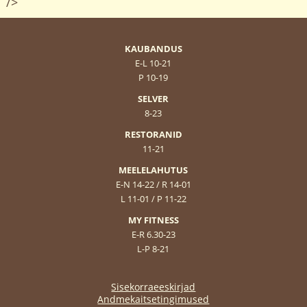
/>
KAUBANDUS
E-L 10-21
P 10-19
SELVER
8-23
RESTORANID
11-21
MEELELAHUTUS
E-N 14-22 / R 14-01
L 11-01 / P 11-22
MY FITNESS
E-R 6.30-23
L-P 8-21
Sisekorraeeskirjad
Andmekaitsetingimused